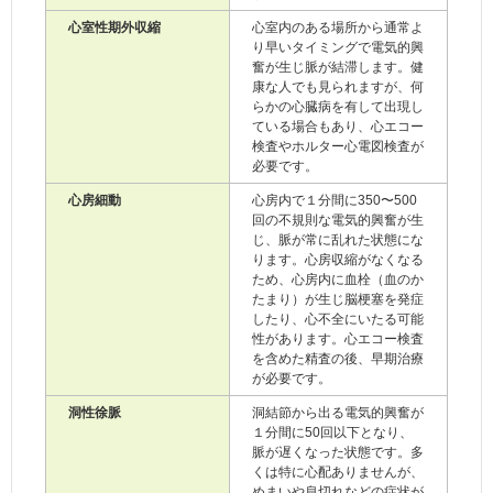
心室性期外収縮
心室内のある場所から通常よ
り早いタイミングで電気的興
奮が生じ脈が結滞します。健
康な人でも見られますが、何
らかの心臓病を有して出現し
ている場合もあり、心エコー
検査やホルター心電図検査が
必要です。
心房細動
心房内で１分間に350〜500
回の不規則な電気的興奮が生
じ、脈が常に乱れた状態にな
ります。心房収縮がなくなる
ため、心房内に血栓（血のか
たまり）が生じ脳梗塞を発症
したり、心不全にいたる可能
性があります。心エコー検査
を含めた精査の後、早期治療
が必要です。
洞性徐脈
洞結節から出る電気的興奮が
１分間に50回以下となり、
脈が遅くなった状態です。多
くは特に心配ありませんが、
めまいや息切れなどの症状が