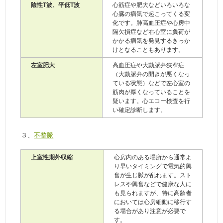
陰性T波、平低T波
心筋症や肥大などいろいろな
心臓の病気で起こってくる変
化です。肺高血圧症や心房中
隔欠損症など右心室に負荷が
かかる病気を発見するきっか
けとなることもあります。
左室肥大
高血圧症や大動脈弁狭窄症
（大動脈弁の開きが悪くなっ
ている状態）などで左心室の
筋肉が厚くなっていることを
疑います。心エコー検査を行
い確定診断します。
３、
不整脈
上室性期外収縮
心房内のある場所から通常よ
り早いタイミングで電気的興
奮が生じ脈が乱れます。スト
レスや興奮などで健康な人に
も見られますが、特に高齢者
においては心房細動に移行す
る場合があり注意が必要で
す。