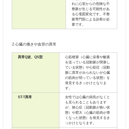
れに心室からの危険な不
整脈が生じる可能性があ
る心電図変化です。不整
脈専門医による診察が必
要です。
2.心臓の働きや血管の異常
異常Q波、QS型
心筋梗塞（心臓に栄養や酸素
を送っている冠動脈が閉塞し
ている状態）や心筋症（冠動
脈に異常がみられないが心臓
の筋肉が弱っている状態）を
発見するきっかけとなりま
す。
ST-T異常
女性では心臓の病気がなくと
も見られることもあります
が、狭心症（冠動脈が狭い状
態）や肥大（心臓の筋肉が厚
くなった状態）を発見するき
っかけとなります。