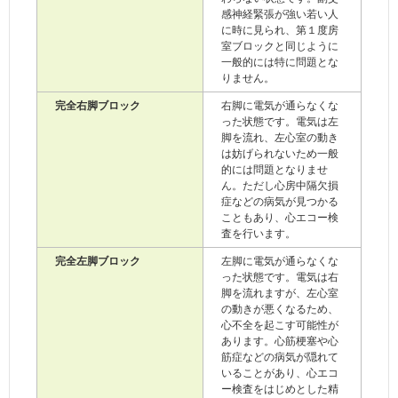
感神経緊張が強い若い人
に時に見られ、第１度房
室ブロックと同じように
一般的には特に問題とな
りません。
完全右脚ブロック
右脚に電気が通らなくな
った状態です。電気は左
脚を流れ、左心室の動き
は妨げられないため一般
的には問題となりませ
ん。ただし心房中隔欠損
症などの病気が見つかる
こともあり、心エコー検
査を行います。
完全左脚ブロック
左脚に電気が通らなくな
った状態です。電気は右
脚を流れますが、左心室
の動きが悪くなるため、
心不全を起こす可能性が
あります。心筋梗塞や心
筋症などの病気が隠れて
いることがあり、心エコ
ー検査をはじめとした精