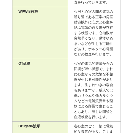
査を行っていきます。
WPW症候群
心房と心室の間の電気の
通り道である正常の房室
結節以外に心房と心室を
結ぶ電気の通り道が存在
する状態です。心拍数が
突然早くなり、動悸やめ
まいなどが生じる可能性
があり、ホルター心電図
などの検査を行います。
QT延長
心室の電気的興奮からの
回復が遅い状態で、まれ
に心室からの危険な不整
脈が生じる可能性があり
ます。生まれつきの場合
もありますが、成人では
低カリウムや低カルシウ
ムなどの電解質異常や薬
物による影響で生じるこ
ともあり、詳しい問診と
血液検査を行います。
Brugada波形
右心室のごく一部に電気
的な異常があり、ごくま